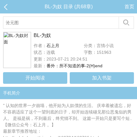
BL-为奴 目录 (共68章)
首页
BL-为奴
作者：
石上月
分类：言情小说
状态：连载
字数：151963
更新：2023-07-21 20:24:51
最新：
番外：所不知道的事-2(H)end
开始阅读
加入书架
手机简介
" 认知的世界一夕崩塌，他开始为人奴僕的生活。 庆幸着被遗忘，好
不容易适应了这个一望到底的日子，却开始连续碰见那位恶鬼似的男
人。 是福是祸，不到最后，终究猜不到。 这篇一开始只是要写个短..
【微信公众号：石上月 。】
最新章节推荐地址：