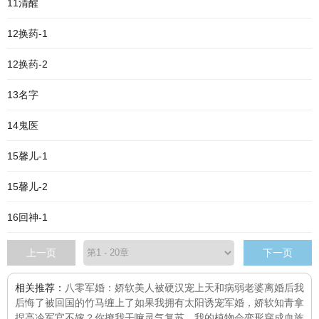
11清醒
12换药-1
12换药-2
13名字
14鬼医
15馨儿-1
15馨儿-2
16回神-1
上一页
下一页
相关推荐：
八零军婚：娇软美人被硬汉宠上天
和病弱老婆离婚后我
后悔了
被回国的竹马缠上了
如果我拥有太阳
诱宠军婚，娇软知青拿
捏高冷军官
不嫁？你撩我干嘛
灵气复苏，我的植物会变形
穿成血族