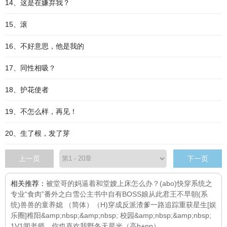
14、这是在嫌弃我？
15、滚
16、不好意思，他是我的
17、同性相吸？
18、护花使者
19、不怎么样，再见！
20、生了根，发了芽
上一页
下一页
相关推荐：
被堂哥的妈逼着和堂嫂上床怎么办？(abo)
快穿系统之
专业“食肉”番外之白雪公主
书中自有BOSS娘
从此君王不早朝(系
统)
兽兽的童养媳 （简体）（H)
穿成反派渣爹
一路追踪
重获星生[娱
乐圈]
稚阳&amp;nbsp;&amp;nbsp; 校园&amp;nbsp;&amp;nbsp;
1V1
闻老师，你也喜欢我
野冬天
星光（高h+np）