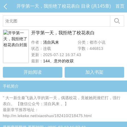
开学第一天，我拒绝了校花表白 目录 (共145章)
首页
开学第一天，我拒绝了校花表白
作者：
清自风来
分类：都市小说
状态：连载
字数：446813
更新：2025-07-12 16:37:43
最新：
144、意外的收获
开始阅读
加入书架
手机简介
" 大一新生秦飞扬入学的第一天，偶遇校花，竟被她死缠烂打，强行
表白。 【微信公众号：清自风来 。】
最新章节推荐地址：
http://m.lekeke.net/xiaoshuo/182410/218475.html