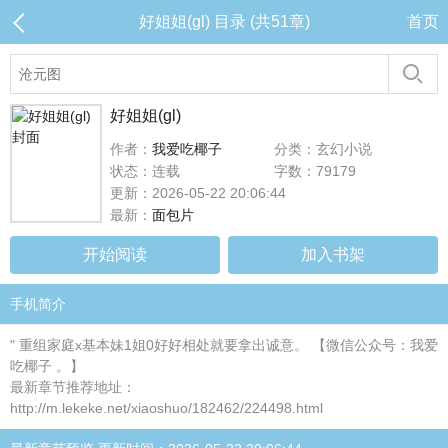
好姐姐(gl) 目录 (共51章)
首页
好姐姐(gl)
作者：
我爱吃椰子
分类：玄幻小说
状态：连载
字数：79179
更新：2026-05-22 20:06:44
最新：
面包片
开始阅读
加入书架
手机简介
" 重组家庭x基本妹1姐0好好相处就要拿出诚意。 【微信公众号：我爱
吃椰子 。】
最新章节推荐地址：
http://m.lekeke.net/xiaoshuo/182462/224498.html