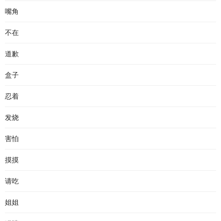
嘴角
不在
道歉
盒子
忍着
发烧
害怕
摸摸
请吃
姐姐