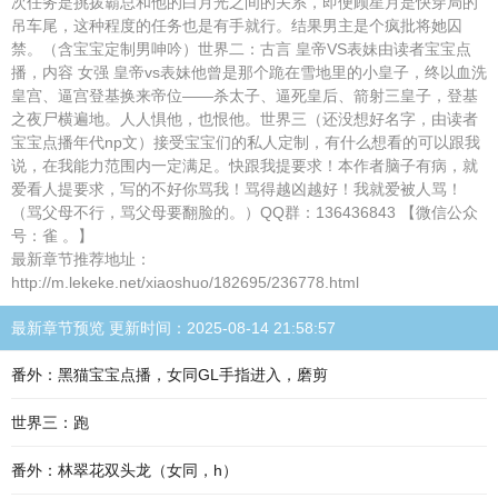
次任务是挑拨霸总和他的白月光之间的关系，即便顾星月是快穿局的
吊车尾，这种程度的任务也是有手就行。结果男主是个疯批将她囚
禁。（含宝宝定制男呻吟）世界二：古言 皇帝VS表妹由读者宝宝点
播，内容 女强 皇帝vs表妹他曾是那个跪在雪地里的小皇子，终以血洗
皇宫、逼宫登基换来帝位——杀太子、逼死皇后、箭射三皇子，登基
之夜尸横遍地。人人惧他，也恨他。世界三（还没想好名字，由读者
宝宝点播年代np文）接受宝宝们的私人定制，有什么想看的可以跟我
说，在我能力范围内一定满足。快跟我提要求！本作者脑子有病，就
爱看人提要求，写的不好你骂我！骂得越凶越好！我就爱被人骂！
（骂父母不行，骂父母要翻脸的。）QQ群：136436843 【微信公众
号：雀 。】
最新章节推荐地址：
http://m.lekeke.net/xiaoshuo/182695/236778.html
最新章节预览 更新时间：2025-08-14 21:58:57
番外：黑猫宝宝点播，女同GL手指进入，磨剪
世界三：跑
番外：林翠花双头龙（女同，h）