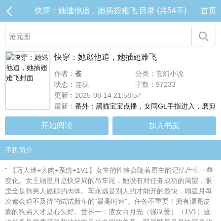
快穿：她逃他追，她插翅难飞 目录 (共54章)
首页
快穿：她逃他追，她插翅难飞
作者：
雀
分类：玄幻小说
状态：连载
字数：97233
更新：2025-08-14 21:58:57
最新：
番外：黑猫宝宝点播，女同GL手指进入，磨剪
开始阅读
加入书架
手机简介
" 【万人迷+大肉+系统+1V1】女主的性格会随着原主的记忆产生一些
变化。女主顾星月是快穿局的吊车尾，她没有对任务成功的渴望，眼
里全是狗男人健硕的肉体。车永远是别人的才能开的最快，顾星月每
次都会迫不及待的试试新车的“最高时速”。任务不重要！拥有漂亮皮
囊的狗男人才是心头好。世界一：渣女白月光（强制爱）（1V1）这