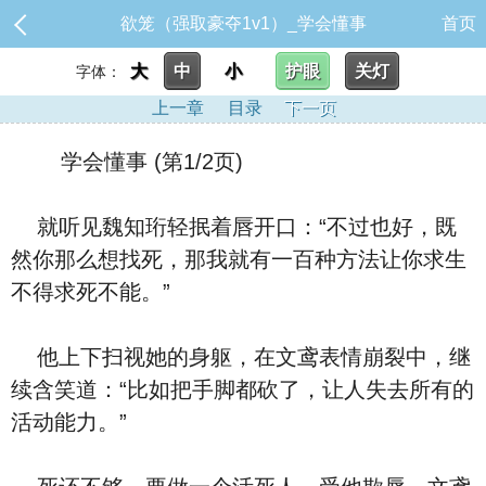
欲笼（强取豪夺1v1）_学会懂事
首页
大
中
小
护眼
关灯
字体：
上一章
目录
下一页
学会懂事 (第1/2页)
就听见魏知珩轻抿着唇开口：“不过也好，既
然你那么想找死，那我就有一百种方法让你求生
不得求死不能。”
他上下扫视她的身躯，在文鸢表情崩裂中，继
续含笑道：“比如把手脚都砍了，让人失去所有的
活动能力。”