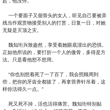
起，他没停。
一个要面子又倔骨头的女人，听见自己要被弄
残当作观赏物接受别人的打赏，日复一日，对她
无疑是灭顶之灾。
魏知珩兴致盎然，享受着她眼底浸出的恐惧。
正如他所说的，要打折一个人的傲骨，多得是方
法。只是看他想不想用。
“你也别想着死了一了百了，我会照顾周到
些，把你的牙齿全都拔了，再拿营养针吊着，这
样你活得久一点。”
死又死不掉，活也活得痛苦。魏知珩特别贴