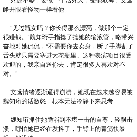
死还不够，要做一个活死人，受他欺辱。文鸢
睁开眼看怪物一样看他。
“见过瓶女吗？你长得那么漂亮，做那个一定
很赚钱。”魏知珩手指捻了捻她的输液管，略带兴
奋地对她侃侃，“不需要你去卖身，断了手脚割了
舌头就只需要塞进大花瓶里。这种表演项目很受
欢迎的，我亲自送你去，肯定很多人喜欢对不
对。”
文鸢情绪逐渐逼得崩溃，她现在越来越容易被
魏知珩的话激怒，根本无法冷静下来思考。
魏知珩抓住她脆弱到不堪一击的自尊，轻飘击
溃，哪怕她已经在发抖了，手臂上的青筋快暴