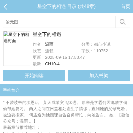
星空下的相遇 目录 (共48章)
首页
星空下的相遇
作者：
温雨
分类：都市小说
状态：连载
字数：110752
更新：2025-09-15 17:53:47
最新：
CH10-4
开始阅读
加入书架
手机简介
" 不爱读书的项恩沄，某天成绩突飞猛进。 原来是学霸何孟逸放学偷
偷帮她复习。 两人之间在日益相处產生了情愫，直到她的父母离婚，
被迫要搬家。 何孟逸为她翘课自告奋勇帮忙，向她告白。 她.. 【微信
公众号：温雨 。】
最新章节推荐地址：