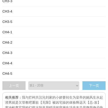
CH3-3
CH3-4
CH3-5
CH4-1
CH4-2
CH4-3
CH4-4
CH4-5
上一页
下一页
相关推荐：
我与烂柯共沉沦
刘家的小娇妻
转生为皇帝的她风生水起
渣男就是欠管教吧
重欲
【无限】被凶宅操的体验
释远天
【总-攻】
黄油检查官
我的幻想大陆
开局错误的穿越生活
舍友总是馋我身子
快