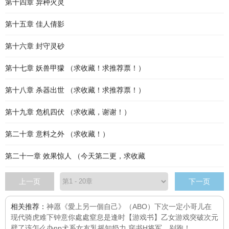
第十四章 异种火灵
第十五章 佳人倩影
第十六章 封守灵砂
第十七章 妖兽甲獴 （求收藏！求推荐票！）
第十八章 杀器出世 （求收藏！求推荐票！）
第十九章 危机四伏 （求收藏，谢谢！）
第二十章 意料之外 （求收藏！）
第二十一章 效果惊人 （今天第二更，求收藏
上一页
下一页
相关推荐：
神愿
《愛上另一個自己》（ABO）
下次一定
小哥儿在
现代
骑虎难下
钟意你
處處窒息
是逢时
【游戏书】乙女游戏突破次元
壁了该怎么办np
犬系女友
乳摇知奶力 穿书H
将军，别跑！