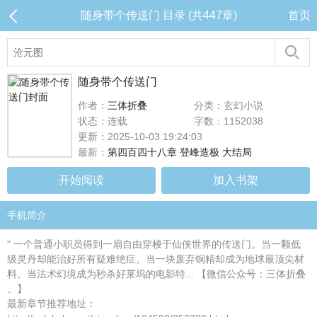
随身带个传送门 目录 (共447章)
首页
随身带个传送门
作者：
三体折叠
分类：玄幻小说
状态：连载
字数：1152038
更新：2025-10-03 19:24:03
最新：
第四百四十八章 登峰造极 大结局
开始阅读
加入书架
手机简介
" 一个普通小职员得到一扇自由穿梭于仙侠世界的传送门。当一颗低
级灵丹却能治好所有疑难绝症。当一块废弃铜精却成为地球最顶尖材
料。当法术幻境成为秒杀好莱坞的电影特... 【微信公众号：三体折叠
。】
最新章节推荐地址：