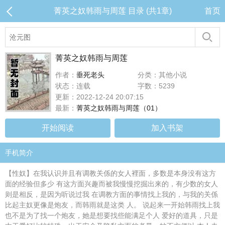
菁英之奴韩雨与周莲 目录 (共1章)
首页
菁英之奴韩雨与周莲
作者：
垂死老头
分类：其他小说
状态：连载
字数：5239
更新：2022-12-24 20:07:15
最新：
菁英之奴韩雨与周莲（01）
开始阅读
加入书架
手机简介
【性奴】在我认识并且有调教关係的女人裡面，多数是本身没有这方
面的经验但多少 有这方面兴趣而被我慢慢挖掘出来的，有少数的女人
则是相反，是因为听说过我 在调教方面的事情找上我的，与我的关係
比起主奴更像是炮友，而韩雨就是这类 人。 说起来一开始韩雨找上我
也不是为了找一个炮友，她是想要找些能满足个人 爱好的道具，只是