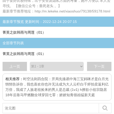
由于爱好比较特殊，出于安全及隐私方面的考量，她不方便以 本人去
寻找。 【微信公众号：垂死老头 。】
最新章节推荐地址：http://m.lekeke.net/xiaoshuo/79138/59178.html
最新章节预览 更新时间：2022-12-24 20:07:15
菁英之奴韩雨与周莲（01）
全部章节列表
菁英之奴韩雨与周莲（01）
上一页
下一页
相关推荐：
时空法则
四合院：开局先揍易中海
三宝妈咪才是白月光
悄悄告诉你，我也喜欢你
也许无法成为大人
云柠白千烬
拍卖返利亿
万倍，我成了人族老祖
捡来的男人是总裁 (1v1) h
撩欲
小祖宗隐居
18年后靠马甲燃翻全球
穿回七零：娇娇知青很凶猛
新天庭