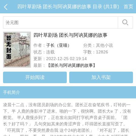
四叶草剧场 团长与阿讷莫娜的故事 目录 (共1章)
首页
四叶草剧场 团长与阿讷莫娜的故事
作者：
子长（亚喵）
分类：其他小说
状态：连载
字数：12826
更新：2022-12-25 02:19:14
最新：
【团长与阿讷莫娜的故事】
开始阅读
加入书架
手机简介
凌晨十二点，没有团员剧场的办公室。团长正在奋笔疾书，叮铃的一
下。半 人鹿的身影冲了进来。啪的一下，很快啊。团长大e 了，没有
察觉。 半人鹿慢步到了，正在发出如同打字机声音桌子面前。「团
长？好了吗？」 几句突如其来的青涩声音，吓得团长直接写歪了。
「吓死我了，不要突然袭击我 这个24的老团长」 「对不起了，团长