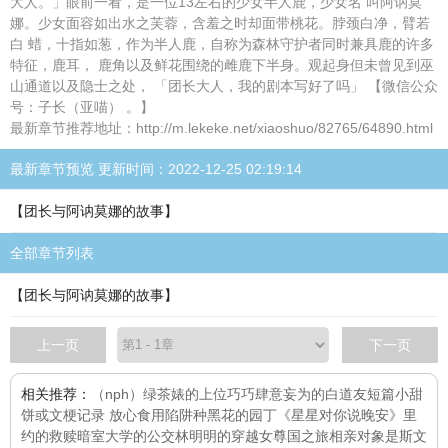
大人。」眼前一看，是一位13左右的少女半人鹿，少女名 叫阿讷莫
娜。少女面容如出水之芙蓉，含羞之时却面带桃花。脖颈白净，臂若
白 蜡，十指如葱，作为半人鹿，自称为森林守护者同时兼具鹿的许多
特征，鹿耳， 鹿角以及鲜花围绕的雌鹿下半身。观起身但未曾见到巫
山通道以及隐士之处， 「团长大人，我的剧本写好了吗」 【微信公众
号：子长（亚喵） 。】
最新章节推荐地址：http://m.lekeke.net/xiaoshuo/82765/64890.html
最新章节预览 更新时间：2022-12-25 02:19:14
【团长与阿讷莫娜的故事】
全部章节列表
【团长与阿讷莫娜的故事】
上一页
下一页
相关推荐：
（nph）绿茶婊的上位
巧巧
肆意妄为的白道友
短篇小甜
饼或文梗记录 放心食用
陷阱
种黑花的园丁
《星星对你说晚安》
里
约的救赎
暗室
大学的公交
林明明的穿越女尊国之旅
相亲对象是斯文