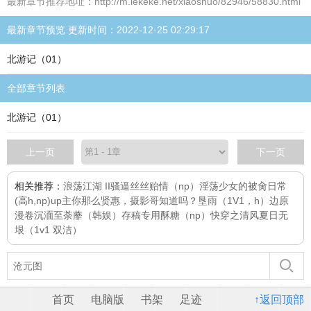
最新章节推荐地址：http://m.lekeke.net/xiaoshuo/82946/58830.html
最新章节预览 更新时间：2022-12-25 02:29:17
北游记（01）
全部章节列表
北游记（01）
上一页
下一页
相关推荐：
浪荡江湖 II
骚逼丝丝
贻情（np）
淫荡少女的被肏日常
(高h,np)
up主你那么贤惠，摄影哥知道吗？
垦雨（1V1，h）
边原
漫卷
沉湎至荼蘼（韩娱）
存稿专用
酥糖（np）
快穿之清风
夏日无
垠（1v1 双洁）
首页
电脑版
书架
足迹
↑返回顶部