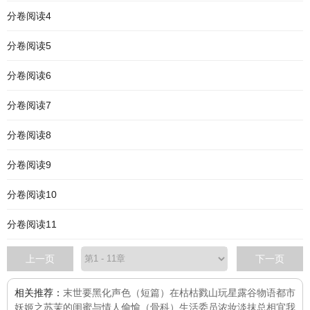
分卷阅读4
分卷阅读5
分卷阅读6
分卷阅读7
分卷阅读8
分卷阅读9
分卷阅读10
分卷阅读11
上一页
下一页
相关推荐：
末世要黑化
声色（短篇）
在枯枯戮山玩星露谷物语
都市
妖姬之苏茉的闺蜜与情人
偷愉（骨科）
生活委员
浓妆淡抹总相宜
我