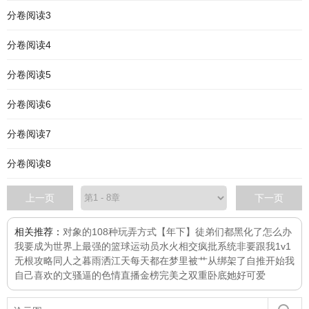
分卷阅读3
分卷阅读4
分卷阅读5
分卷阅读6
分卷阅读7
分卷阅读8
上一页
下一页
相关推荐：
对象的108种玩弄方式
【年下】徒弟们都黑化了怎么办
我要成为世界上最强的篮球运动员
水火相交
疯批系统非要跟我1v1
无根攻略同人之暮雨洒江天
每天都在梦里被艹
从绑架了自推开始
我
自己喜欢的文
骚逼的色情直播金榜
完美之双重卧底
她好可爱