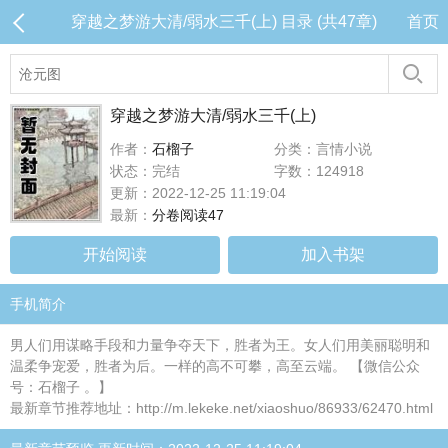
穿越之梦游大清/弱水三千(上) 目录 (共47章)
首页
穿越之梦游大清/弱水三千(上)
作者：
石榴子
分类：言情小说
状态：完结
字数：124918
更新：2022-12-25 11:19:04
最新：
分卷阅读47
开始阅读
加入书架
手机简介
男人们用谋略手段和力量争夺天下，胜者为王。女人们用美丽聪明和
温柔争宠爱，胜者为后。一样的高不可攀，高至云端。 【微信公众
号：石榴子 。】
最新章节推荐地址：http://m.lekeke.net/xiaoshuo/86933/62470.html