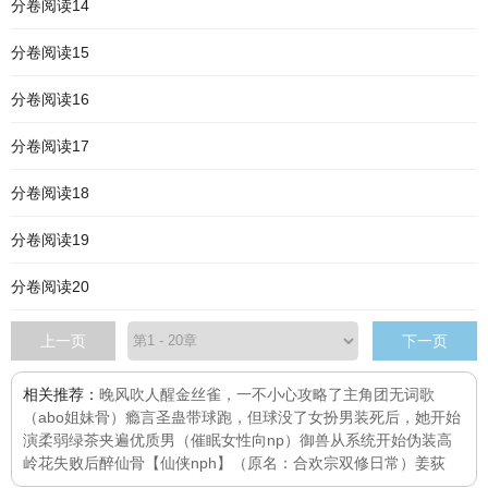
分卷阅读14
分卷阅读15
分卷阅读16
分卷阅读17
分卷阅读18
分卷阅读19
分卷阅读20
上一页
下一页
相关推荐：
晚风吹人醒
金丝雀，一不小心攻略了主角团
无词歌
（abo姐妹骨）
瘾言
圣蛊
带球跑，但球没了
女扮男装死后，她开始
演柔弱绿茶
夹遍优质男（催眠女性向np）
御兽从系统开始
伪装高
岭花失败后
醉仙骨【仙侠nph】（原名：合欢宗双修日常）
姜荻