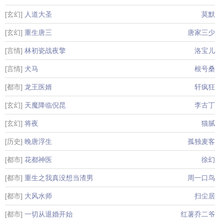
[玄幻]
人道大圣
莫默
[玄幻]
重生唐三
唐家三少
[言情]
林初瓷战夜擎
洛宝儿
[言情]
犬马
根号桑
[都市]
龙王医婿
轩疯狂
[玄幻]
天魔降临倪昆
李古丁
[玄幻]
将夜
猫腻
[历史]
晚唐浮生
孤独麦客
[都市]
花都神医
徐幻
[都市]
重生之我真没想当渣男
周一口鸟
[都市]
大风水师
扫尘居
[都市]
一切从退婚开始
红薯乔二爷