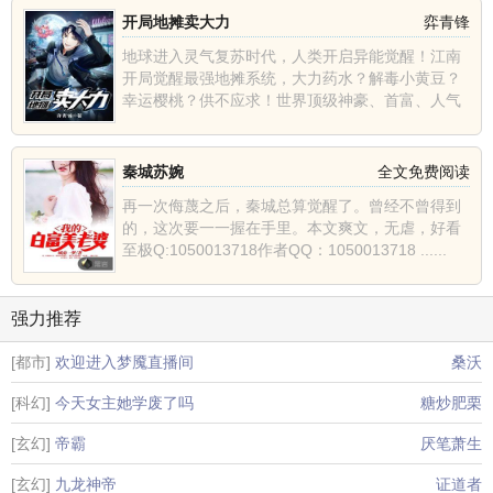
开局地摊卖大力
弈青锋
地球进入灵气复苏时代，人类开启异能觉醒！江南
开局觉醒最强地摊系统，大力药水？解毒小黄豆？
幸运樱桃？供不应求！世界顶级神豪、首富、人气
主播、巅峰强者纷......
秦城苏婉
全文免费阅读
再一次侮蔑之后，秦城总算觉醒了。曾经不曾得到
的，这次要一一握在手里。本文爽文，无虐，好看
至极Q:1050013718作者QQ：1050013718 ......
强力推荐
[都市]
欢迎进入梦魇直播间
桑沃
[科幻]
今天女主她学废了吗
糖炒肥栗
[玄幻]
帝霸
厌笔萧生
[玄幻]
九龙神帝
证道者