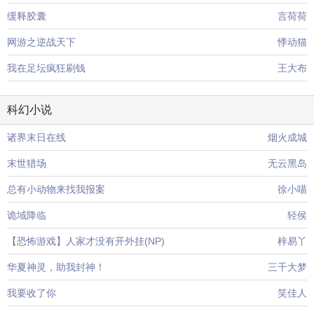
缓释胶囊
言荷荷
网游之逆战天下
悸动猫
我在足坛疯狂刷钱
王大布
科幻小说
诸界末日在线
烟火成城
末世猎场
无云黑岛
总有小动物来找我报案
徐小喵
诡域降临
轻侯
【恐怖游戏】人家才没有开外挂(NP)
梓易丫
华夏神灵，助我封神！
三千大梦
我要收了你
笑佳人