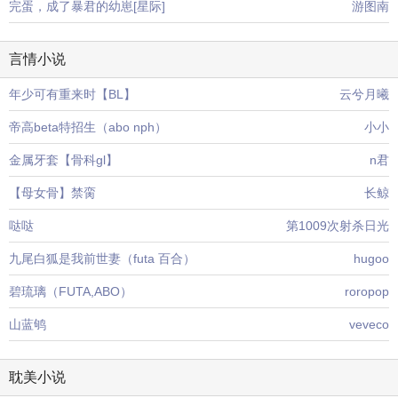
完蛋，成了暴君的幼崽[星际]
游图南
言情小说
年少可有重来时【BL】
云兮月曦
帝高beta特招生（abo nph）
小小
金属牙套【骨科gl】
n君
【母女骨】禁脔
长鲸
哒哒
第1009次射杀日光
九尾白狐是我前世妻（futa 百合）
hugoo
碧琉璃（FUTA,ABO）
roropop
山蓝鸲
veveco
耽美小说