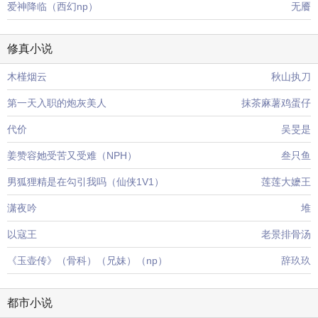
爱神降临（西幻np）
无餍
修真小说
木槿烟云
秋山执刀
第一天入职的炮灰美人
抹茶麻薯鸡蛋仔
代价
吴旻是
姜赞容她受苦又受难（NPH）
叁只鱼
男狐狸精是在勾引我吗（仙侠1V1）
莲莲大嬷王
潇夜吟
堆
以寇王
老景排骨汤
《玉壶传》（骨科）（兄妹）（np）
辞玖玖
都市小说