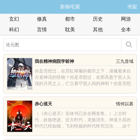
新御宅屋
书架
玄幻
修真
都市
历史
网游
科幻
言情
耽美
其他
全本
我在精神病院学斩神
三九音域
你是否想过，在霓虹璀璨的都市之下，潜藏着来自
古老神话的怪物？你是否想过，在那高悬于世人头
顶的月亮之上，伫立着守望人间的神明？你是否想
过，在人潮汹涌的......
赤心巡天
情何以甚
（《赤心巡天》实体书已在全网发售。）上古时
代，妖族绝迹。近古时代，龙族消失。神道大昌的
时代已经如烟，飞剑绝巅的时代终究沉沦……这个
世界发生了什么？那......