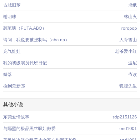
古城旧梦
墙纸
谢明珠
林山火
碧琉璃（FUTA,ABO）
roropop
请问，我也要被强制吗（abo np）
人骨雪山
充气娃娃
老爷爱小红
我的初级演员代班日记
波尼
鲸落
依读
捡到鬼新郎
狐狸先生
其他小说
东莞爱情故事
sdp2151126
与隔壁的极品黑丝骚姐做爱
end1001