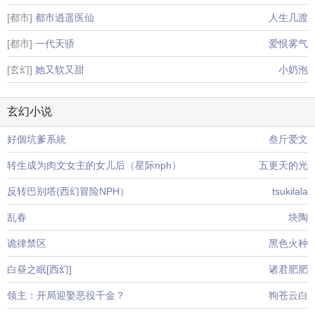
[都市]
都市逍遥医仙
人生几渡
[都市]
一代天骄
爱恨雾气
[玄幻]
她又软又甜
小奶泡
玄幻小说
好個坑爹系統
叁斤爱文
转生成为肉文女主的女儿后（星际nph）
五更天的光
反转巴别塔(西幻冒险NPH）
tsukilala
乱春
块陶
诡律禁区
黑色火种
白昼之眠[西幻]
诸君肥肥
领主：开局迎娶恶役千金？
狗苍云白