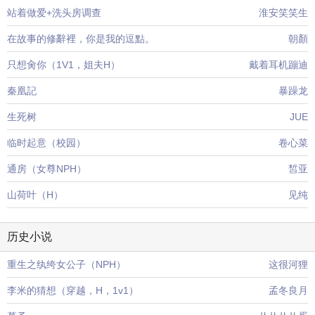
站着做爱+洗头房调查
淮安笑笑生
在故事的修辭裡，你是我的逗點。
朝顏
只想肏你（1V1，姐夫H）
戴着耳机蹦迪
秦凰記
暴躁龙
生死树
JUE
临时起意（校园）
卷心菜
通房（女尊NPH）
皙亚
山荷叶（H）
见纯
历史小说
重生之纨绔女公子（NPH）
这很河狸
李米的猜想（穿越，H，1v1）
孟冬良月