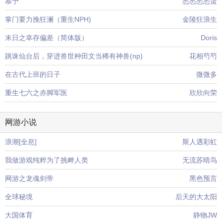
慕予
怂怂怂怂蛋
掌门要力挽狂澜（重生NPH)
金陵狂浪生
末日之幸存偏差（简体版）
Doris
跳诛仙台后，穿进兽世种田文当稀有神兽(np)
花相芍芍
在古代上班的日子
微微多
重生七六之赤脚军医
欣欣向荣
网游小说
浪潮[全息]
斯人遇彩虹
我做游戏纯粹为了挑衅人类
无流苏晴鸟
网游之龙魂剑帝
黑色预言
全球秘境
后天的大太阳
大国体育
静物JW