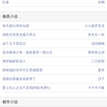
乱春
块陶
修真小说
每天摇出绝世仙资
小小索罗亚克
拯救毛茸茸龙傲天男主
草木生一秋
这个太子我见过
渚花晚晚
皇后葬身火海，疯批暴君一夜白头
胖妈有点虎
继室她娇软动人
三只鳄梨
娇娇媳妇在年代文里做团宠
爱杀
退婚后我被皇叔娇养了
沙子
爱上仇人之女不是我的错(包养h)
卡卡卡卡糅
都市小说