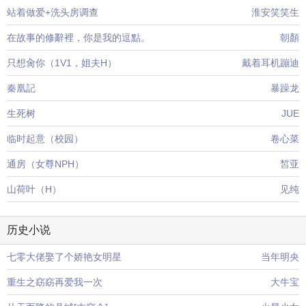
站着做爱+洗头房调查
淮安笑笑生
在故事的修辭裡，你是我的逗點。
朝顏
只想肏你（1V1，姐夫H）
戴着耳机蹦迪
秦凰記
暴躁龙
生死树
JUE
临时起意（校园）
卷心菜
通房（女尊NPH）
皙亚
山荷叶（H）
见纯
历史小说
七零大佬娶了个娇艳女明星
当年明央
重生之窈窈再爱我一次
大牛宝