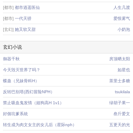
[都市]
都市逍遥医仙
人生几渡
[都市]
一代天骄
爱恨雾气
[玄幻]
她又软又甜
小奶泡
玄幻小说
御器千秋
房顶晒太阳
今天毁灭世界了吗？
如星也
蝶蛊（兄妹骨科H）
茶里士多糖
反转巴别塔(西幻冒险NPH）
tsukilala
禁止吸血鬼发情（姐狗高H 1v1）
绿胡子果一
好個坑爹系統
叁斤爱文
转生成为肉文女主的女儿后（星际nph）
五更天的光