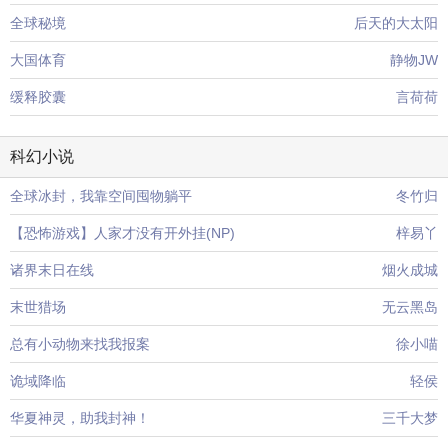
全球秘境
后天的大太阳
大国体育
静物JW
缓释胶囊
言荷荷
科幻小说
全球冰封，我靠空间囤物躺平
冬竹归
【恐怖游戏】人家才没有开外挂(NP)
梓易丫
诸界末日在线
烟火成城
末世猎场
无云黑岛
总有小动物来找我报案
徐小喵
诡域降临
轻侯
华夏神灵，助我封神！
三千大梦