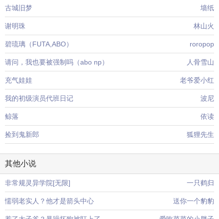
古城旧梦
墙纸
谢明珠
林山火
碧琉璃（FUTA,ABO）
roropop
请问，我也要被强制吗（abo np）
人骨雪山
充气娃娃
老爷爱小红
我的初级演员代班日记
波尼
鲸落
依读
捡到鬼新郎
狐狸先生
其他小说
非常规灵异学院[无限]
一只鹤归
懦弱老实人？他才是箭头中心
送你一个豹豹