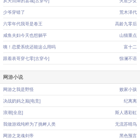
从天而降的县城[古穿今]
火星少女
少爷穿错了
荒木泽代
六零年代我哥是卷王
高龄九零后
咸鱼夫妇今天也想躺平
山猫重点
咦！恋爱系统还能这么用吗
富十二
跟着表哥穿七零[古穿今]
惊澜不语
网游小说
网游之我是野怪
败家小孩
决战奶妈之巅[电竞]
纪离离
浪潮[全息]
斯人遇彩虹
我做游戏纯粹为了挑衅人类
无流苏晴鸟
网游之龙魂剑帝
黑色预言