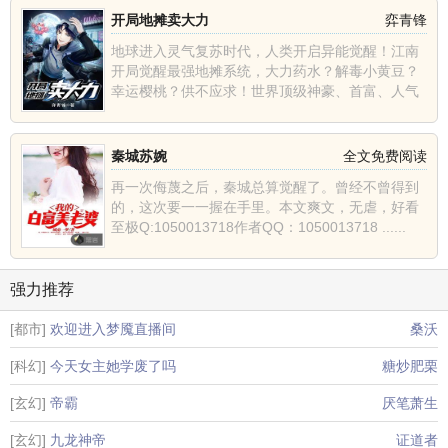
开局地摊卖大力
弈青锋
地球进入灵气复苏时代，人类开启异能觉醒！江南
开局觉醒最强地摊系统，大力药水？解毒小黄豆？
幸运樱桃？供不应求！世界顶级神豪、首富、人气
主播、巅峰强者纷......
秦城苏婉
全文免费阅读
再一次侮蔑之后，秦城总算觉醒了。曾经不曾得到
的，这次要一一握在手里。本文爽文，无虐，好看
至极Q:1050013718作者QQ：1050013718 ......
强力推荐
[都市]
欢迎进入梦魇直播间
桑沃
[科幻]
今天女主她学废了吗
糖炒肥栗
[玄幻]
帝霸
厌笔萧生
[玄幻]
九龙神帝
证道者