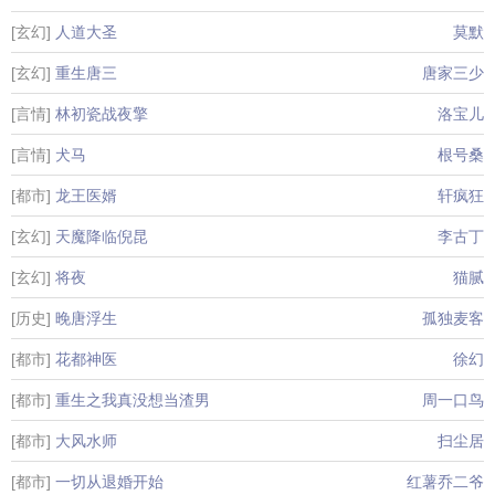
[玄幻]
人道大圣
莫默
[玄幻]
重生唐三
唐家三少
[言情]
林初瓷战夜擎
洛宝儿
[言情]
犬马
根号桑
[都市]
龙王医婿
轩疯狂
[玄幻]
天魔降临倪昆
李古丁
[玄幻]
将夜
猫腻
[历史]
晚唐浮生
孤独麦客
[都市]
花都神医
徐幻
[都市]
重生之我真没想当渣男
周一口鸟
[都市]
大风水师
扫尘居
[都市]
一切从退婚开始
红薯乔二爷