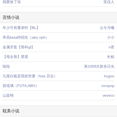
我要收了你
笑佳人
言情小说
年少可有重来时【BL】
云兮月曦
帝高beta特招生（abo nph）
小小
金属牙套【骨科gl】
n君
【母女骨】禁脔
长鲸
哒哒
第1009次射杀日光
九尾白狐是我前世妻（futa 百合）
hugoo
碧琉璃（FUTA,ABO）
roropop
山蓝鸲
veveco
耽美小说