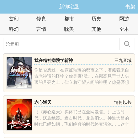
新御宅屋
书架
玄幻
修真
都市
历史
网游
科幻
言情
耽美
其他
全本
我在精神病院学斩神
三九音域
你是否想过，在霓虹璀璨的都市之下，潜藏着来自
古老神话的怪物？你是否想过，在那高悬于世人头
顶的月亮之上，伫立着守望人间的神明？你是否想
过，在人潮汹涌的......
赤心巡天
情何以甚
（《赤心巡天》实体书已在全网发售。）上古时
代，妖族绝迹。近古时代，龙族消失。神道大昌的
时代已经如烟，飞剑绝巅的时代终究沉沦……这个
世界发生了什么？那......