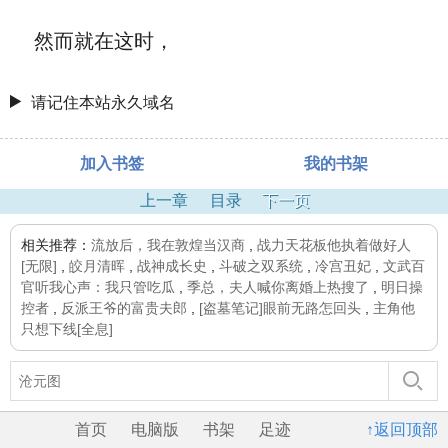
然而就在这时，
请记住本站永久域名
加入书签
我的书架
上一章
目录
下一页
相关推荐：
流放后，我在敦煌当汉商
,
战力天花板他执着做好人
[无限]
,
皎月清晖
,
战神成长史
,
斗破之双系统
,
冷宫丑妃
,
文武百
官听我心声：我只管吃瓜
,
季总，夫人喊你离婚上热搜了
,
明日操
控者
,
反派王爷的富贵夫郎
,
[盗墓笔记]眼前无路怎回头
,
主角他
只想下线[全息]
首页
电脑版
书架
足迹
↑返回顶部