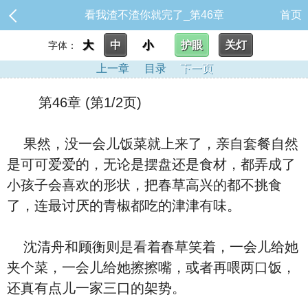
看我渣不渣你就完了_第46章
首页
大
中
小
护眼
关灯
字体：
上一章
目录
下一页
第46章 (第1/2页)
果然，没一会儿饭菜就上来了，亲自套餐自然
是可可爱爱的，无论是摆盘还是食材，都弄成了
小孩子会喜欢的形状，把春草高兴的都不挑食
了，连最讨厌的青椒都吃的津津有味。
沈清舟和顾衡则是看着春草笑着，一会儿给她
夹个菜，一会儿给她擦擦嘴，或者再喂两口饭，
还真有点儿一家三口的架势。