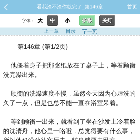
看我渣不渣你就完了_第146章
首页
大
中
小
护眼
关灯
字体：
上一章
目录
下一页
第146章 (第1/2页)
他僵着身子把那张纸放在了桌子上，等着顾衡
洗完澡出来。
顾衡的洗澡速度不慢，虽然今天因为心虚洗的
久了一点，但是也总不能一直在浴室呆着。
等到顾衡一出来，就看到了坐在沙发上冷着脸
的沈清舟，他心里一咯噔，总觉得要有什么事，