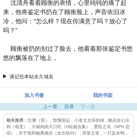
沈清舟看着顾衡的表情，心里钝钝的痛了起
来，他将鉴定书扔在了顾衡脸上，声音依旧冰
冷，他问：“怎么样？现在你满意了吗？放心了
吗？”
顾衡被扔的别过了脸去，他看着那张鉴定书悠
悠的飘落在了地上，
请记住本站永久域名
加入书签
我的书架
上一章
目录
下一页
相关推荐：
红糜（双）
,
惊悚国运，小老太太坏的很
,
极品攻心法
则（电竞）
,
大锅炖肉大口吃（H短篇合集）
,
爱欲之岛（NPH 恋
综）
,
关于我和她离婚后（女出轨/H）
,
异形之母
,
一只盐水鸭
,