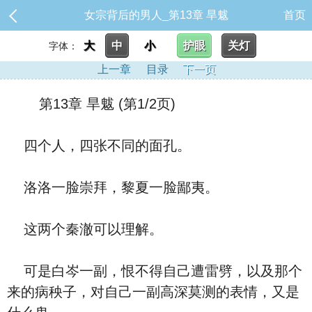
女宗背后的男人_第13章 旱魃
首页
大
中
小
护眼
关灯
字体：
上一章
目录
下一页
第13章 旱魃 (第1/2页)
四个人，四张不同的面孔。
洛洛一脸崇拜，黎夏一脸鄙夷。
这两个秦澈可以理解。
可是白岑一副，恨不得自己遭雷劈，以及那个
来的病秧子，对自己一副高深莫测的表情，又是