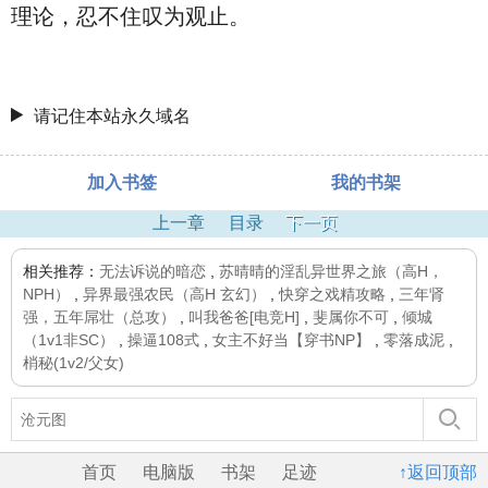
理论，忍不住叹为观止。
请记住本站永久域名
加入书签
我的书架
上一章
目录
下一页
相关推荐：
无法诉说的暗恋
,
苏晴晴的淫乱异世界之旅（高H，
NPH）
,
异界最强农民（高H 玄幻）
,
快穿之戏精攻略
,
三年肾
强，五年屌壮（总攻）
,
叫我爸爸[电竞H]
,
斐属你不可
,
倾城
（1v1非SC）
,
操逼108式
,
女主不好当【穿书NP】
,
零落成泥
,
梢秘(1v2/父女)
首页
电脑版
书架
足迹
↑返回顶部