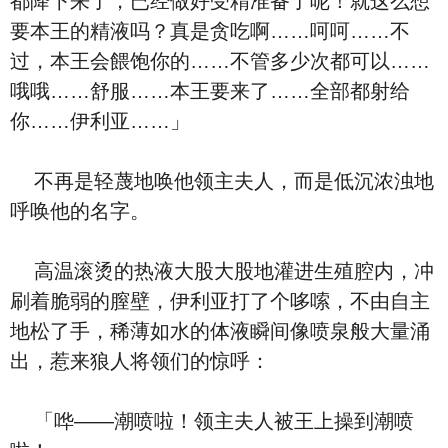
都降下来了，已经做好受精准备了呢！就这么想
要本王的精液吗？真是贪吃啊……呵呵……不
过，本王会餵饱你的……不管多少次都可以……
哦哦……舒服……本王要来了……全部都射给
你……伊利亚……」
不再是轻蔑地唤他领主夫人，而是低沉浓浊地
呼唤他的名字。
高温滚烫的热液大股大股地灌进生殖腔内，冲
刷着脆弱的膣壁，伊利亚打了个哆嗦，不由自主
地松了手，稀薄如水的体液瞬间像喷泉般大量涌
出，惹来狼人将领们的惊呼：
「哗——潮喷啦！领主夫人被王上操到潮喷