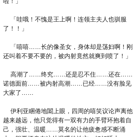
啦！」
「哇哦！不愧是王上啊！连领主夫人也驯服
了！！」
「嘻嘻……长的像圣女，身体却是荡妇啊！刚
还叫着不要不要的，被内射竟然就爽到喷了！」
高潮了……终究……还是忍不住……还在……
诺德面前……被内射高潮……已经……没有脸见
大家了……
伊利亚睏倦地闔上眼，四周的嘻笑议论声离他
越来越远，他只觉得有一双有力的手臂环抱着自
己，强壮、温暖……莫名的让他疲惫感不断涌