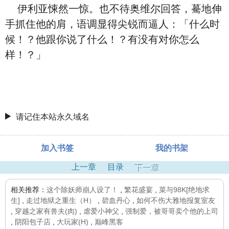
伊利亚悚然一惊。也不待奥维尔回答，驀地伸
手抓住他的肩，语调显得尖锐而逼人：「什么时
候！？他跟你说了什么！？有没有对你怎么
样！？」
请记住本站永久域名
加入书签
我的书架
上一章
目录
下一章
相关推荐：
这个除妖师崩人设了！
,
繁花盛宴
,
菜与98K[绝地求
生]
,
走过地狱之重生（H）
,
碧血丹心
,
如何不伤大雅地报复室友
,
穿越之家有兽夫(肉)
,
虐爱小神父
,
强制爱，被哥哥卖个他的上司
,
阴阳包子店
,
大玩家(H)
,
巅峰黑客