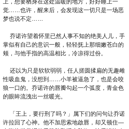
上，想要栖身在这处温暖的地方，好好睡上一
觉……也许，醒来后，会发现这一切只是一场恶
梦也说不定……
乔诺许望着怀里已然人事不知的绝美人儿，手
掌似有自己的意识一般，轻轻抚上那细嫩苍白的
颊，与他手指的高温相比，冷凉得过份。
还以为只是软软弱弱，任人搓圆揉扁的无趣雌
性吸血鬼，没想到……小羊被逼急了，也是会咬
狼一口的。乔诺许的唇瓣勾起一个弧度，青金色
的眼眸流洩出一丝暖光。
「王上，要行刑了吗？」属下们的问句让乔诺
许拉回了心神。他不加思索地啟唇，却又顿住—