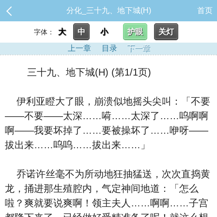
分化_三十九、地下城(H)
首页
大
中
小
护眼
关灯
字体：
上一章
目录
下一章
三十九、地下城(H) (第1/1页)
伊利亚瞪大了眼，崩溃似地摇头尖叫：「不要
——不要——太深……嗬……太深了……呜啊啊
啊——我要坏掉了……要被操坏了……咿呀——
拔出来……呜呜……拔出来……」
乔诺许丝毫不为所动地狂抽猛送，次次直捣黄
龙，捅进那生殖腔内，气定神间地道：「怎么
啦？爽就要说爽啊！领主夫人……啊啊……子宫