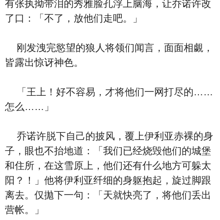
有张执拗带泪的秀雅脸孔浮上脑海，让乔诺许改
了口：「不了，放他们走吧。」
刚发洩完慾望的狼人将领们闻言，面面相覷，
皆露出惊讶神色。
「王上！好不容易，才将他们一网打尽的……
怎么……」
乔诺许脱下自己的披风，覆上伊利亚赤裸的身
子，眼也不抬地道：「我们已经烧毁他们的城堡
和住所，在这雪原上，他们还有什么地方可躲太
阳？！」他将伊利亚纤细的身躯抱起，旋过脚跟
离去。仅拋下一句：「天就快亮了，将他们丢出
营帐。」