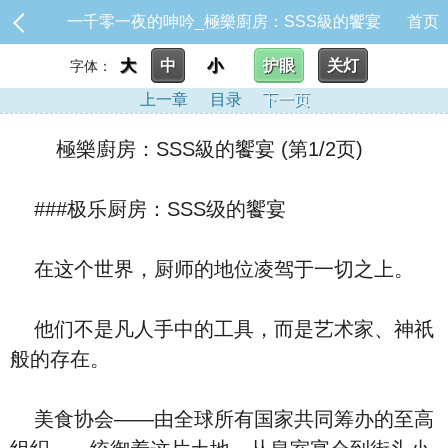
一千零一夜的呻吟_極樂廚房：SSS級的饗宴
首页
大
中
小
护眼
关灯
字体：
上一章
目录
下一页
極樂廚房：SSS級的饗宴 (第1/2页)
###极乐厨房：SSS级的饗宴
在这个世界，厨师的地位凌驾于一切之上。
他们不是凡人手中的工具，而是艺术家、神祇
般的存在。
美食协会——由全球所有国家共同筹办的至高