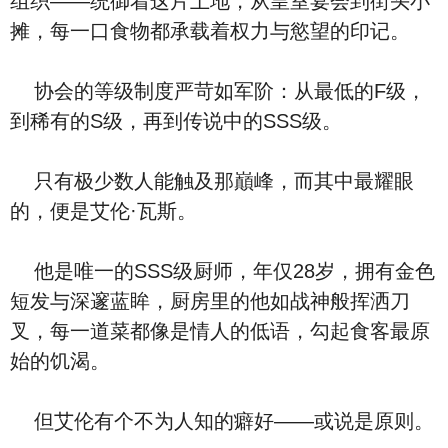
组织——统御着这片土地，从皇室宴会到街头小
摊，每一口食物都承载着权力与慾望的印记。
协会的等级制度严苛如军阶：从最低的F级，
到稀有的S级，再到传说中的SSS级。
只有极少数人能触及那巔峰，而其中最耀眼
的，便是艾伦·瓦斯。
他是唯一的SSS级厨师，年仅28岁，拥有金色
短发与深邃蓝眸，厨房里的他如战神般挥洒刀
叉，每一道菜都像是情人的低语，勾起食客最原
始的饥渴。
但艾伦有个不为人知的癖好——或说是原则。