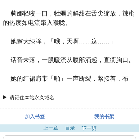
莉娜轻咬一口，牡蠣的鲜甜在舌尖绽放，辣蜜
的热度如电流窜入喉咙。
她瞪大绿眸，「哦，天啊……这……」
话音未落，一股暖流从腹部涌起，直衝胸口。
她的红裙肩带「啪」一声断裂，紧接着，布
请记住本站永久域名
加入书签
我的书架
上一章
目录
下一页