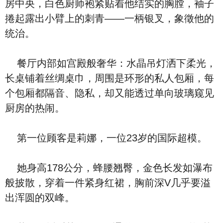
房中央，白色厨师袍紧贴着他结实的胸膛，袖子
捲起露出小臂上的刺青——一柄银叉，象徵他的
统治。
餐厅内部如宫殿般奢华：水晶吊灯洒下柔光，
长桌铺着丝绸桌巾，周围是环形的私人包厢，每
个包厢都隔音、隐私，却又能透过单向玻璃窥见
厨房的热闹。
第一位顾客是莉娜，一位23岁的国际超模。
她身高178公分，蜂腰翘臀，金色长发如瀑布
般披散，穿着一件紧身红裙，胸前深V几乎要溢
出浑圆的双峰。