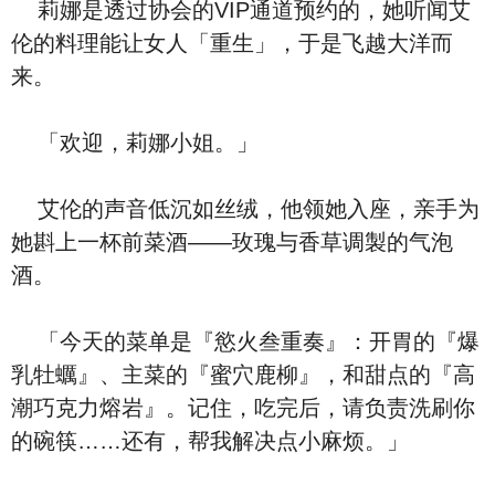
莉娜是透过协会的VIP通道预约的，她听闻艾
伦的料理能让女人「重生」，于是飞越大洋而
来。
「欢迎，莉娜小姐。」
艾伦的声音低沉如丝绒，他领她入座，亲手为
她斟上一杯前菜酒——玫瑰与香草调製的气泡
酒。
「今天的菜单是『慾火叁重奏』：开胃的『爆
乳牡蠣』、主菜的『蜜穴鹿柳』，和甜点的『高
潮巧克力熔岩』。记住，吃完后，请负责洗刷你
的碗筷……还有，帮我解决点小麻烦。」